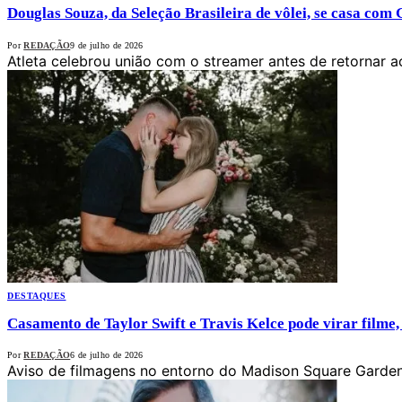
Douglas Souza, da Seleção Brasileira de vôlei, se casa co
Por
REDAÇÃO
9 de julho de 2026
Atleta celebrou união com o streamer antes de retornar a
DESTAQUES
Casamento de Taylor Swift e Travis Kelce pode virar filme
Por
REDAÇÃO
6 de julho de 2026
Aviso de filmagens no entorno do Madison Square Garden