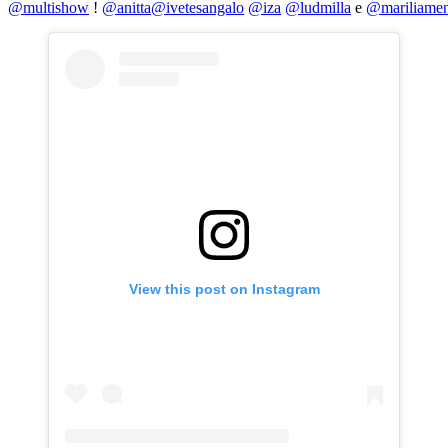
@multishow
!
@anitta
@ivetesangalo
@iza
@ludmilla
e
@mariliamen
View this post on Instagram