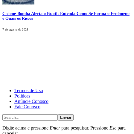
Ciclone-Bomba Alerta o Brasil: Entenda Como Se Forma o Fenômeno
e Quais os Riscos
7 de agosto de 2026
CALONE® Group
All rights reserved. DBIPro© Copyright 2025.
Termos de Uso
Políticas
Anúncie Conosco
Fale Conosco
Enviar
Digite acima e pressione
Enter
para pesquisar. Pressione
Esc
para
cancelar.