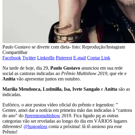
Paulo Gustavo se diverte com dieta- foto: Reprodução/Instagram
Compartilhar
Facebook
Twitter
LinkedIn
Pinterest
E-mail
Copiar Link
Na tarde de hoje, dia 29,
Paulo Gustavo
anunciou em sua rede
social as cantoras indicadas ao
Prêmio Multishow 2019
, que ele e
Anitta
vão apresentar juntos em outubro.
Marília Mendonca, Ludmilla, Isa, Ivete Sangalo
e
Anitta
são as
indicadas.
Eufórico, o ator postou vídeo oficial do prêmio e legendou: ”
Gentee, amei dar a notícia em primeira mão das indicadas à “cantora
do ano” do
#premiomultishow
2019. Fica ligado pq as outras
categorias vão ser reveladas ao longo do dia em VÁRIOS lugares
diferentes!
@hugogloss
conta a próxima! Já tô ansioso pra esse
Prêmio!