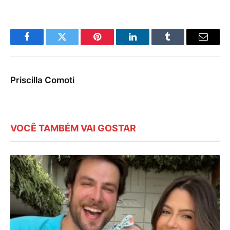
Facebook
Twitter
Pinterest
LinkedIn
Tumblr
E-
mail
Priscilla Comoti
VOCÊ TAMBÉM VAI GOSTAR