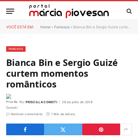
VOCÊ ESTÁ EM:
Home
»
Famosos
»
Bianca Bin e Sergio Guizé curtem momentos românticos
FAMOSOS
Bianca Bin e Sergio Guizé
curtem momentos
românticos
Por
PRISCILLA COMOTI
29 de julho de 2019
Nenhum comentário
1 Min de leitura