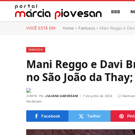
BBB
N
VOCÊ ESTÁ EM:
Home
»
Famosos
»
Mani Reggo e Davi
FAMOSOS
Mani Reggo e Davi B
no São João da Thay;
Por
JULIANA GARDESANI
7 de junho de 2024
Nenhum
Facebook
Twitter
Pint