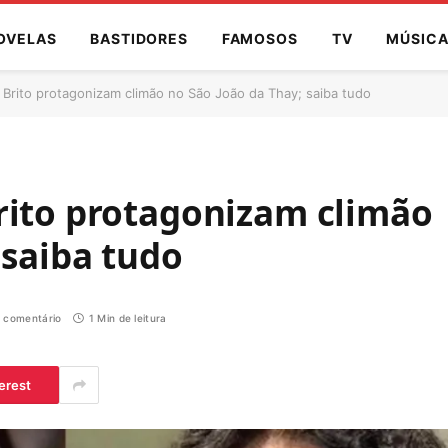
OVELAS
BASTIDORES
FAMOSOS
TV
MÚSIC
 Brito protagonizam climão no São João da Thay; saiba tudo
rito protagonizam climão
 saiba tudo
 comentário
1 Min de leitura
erest