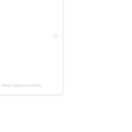
w News (@glownewsbr)