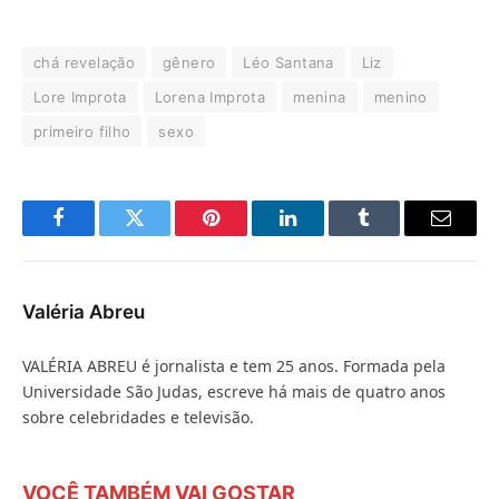
chá revelação
gênero
Léo Santana
Liz
Lore Improta
Lorena Improta
menina
menino
primeiro filho
sexo
Facebook
Twitter
Pinterest
LinkedIn
Tumblr
E-
mail
Valéria Abreu
VALÉRIA ABREU é jornalista e tem 25 anos. Formada pela
Universidade São Judas, escreve há mais de quatro anos
sobre celebridades e televisão.
VOCÊ TAMBÉM VAI GOSTAR