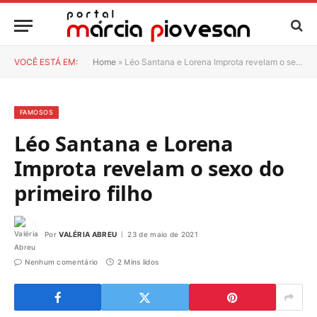
VOCÊ ESTÁ EM:
Home
»
Léo Santana e Lorena Improta revelam o sexo do primeiro filho
FAMOSOS
Léo Santana e Lorena
Improta revelam o sexo do
primeiro filho
Por
VALÉRIA ABREU
23 de maio de 2021
Nenhum comentário
2 Mins lidos