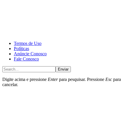
CALONE® Group
All rights reserved. DBIPro© Copyright 2025.
Termos de Uso
Políticas
Anúncie Conosco
Fale Conosco
Enviar
Digite acima e pressione
Enter
para pesquisar. Pressione
Esc
para
cancelar.