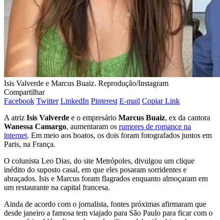
Isis Valverde e Marcus Buaiz. Reprodução/Instagram
Compartilhar
Facebook
Twitter
LinkedIn
Pinterest
E-mail
Copiar Link
A atriz
Isis Valverde
e o empresário
Marcus Buaiz
, ex da cantora
Wanessa Camargo
, aumentaram os
rumores de romance na
internet
. Em meio aos boatos, os dois foram fotografados juntos em
Paris, na França.
O colunista Leo Dias, do site Metrópoles, divulgou um clique
inédito do suposto casal, em que eles posaram sorridentes e
abraçados. Isis e Marcus foram flagrados enquanto almoçaram em
um restaurante na capital francesa.
Ainda de acordo com o jornalista, fontes próximas afirmaram que
desde janeiro a famosa tem viajado para São Paulo para ficar com o