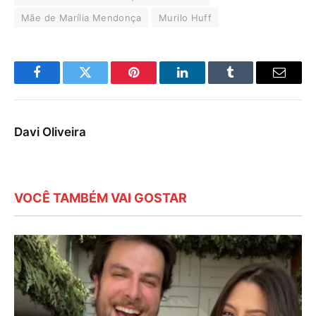
Mãe de Marília Mendonça
Murilo Huff
Facebook
Twitter
Pinterest
LinkedIn
Tumblr
E-
mail
Davi Oliveira
VOCÊ TAMBÉM VAI GOSTAR