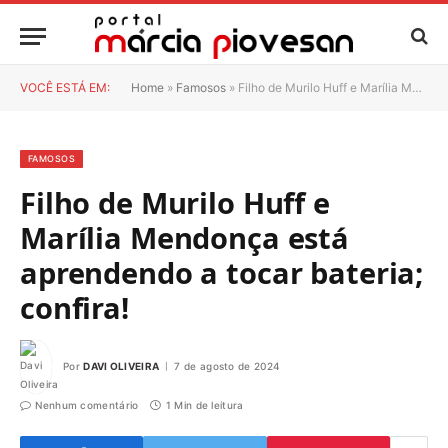
VOCÊ ESTÁ EM:
Home
»
Famosos
»
Filho de Murilo Huff e Marília Mendonça está aprendendo a tocar bateria; confira!
FAMOSOS
Filho de Murilo Huff e
Marília Mendonça está
aprendendo a tocar bateria;
confira!
Por
DAVI OLIVEIRA
7 de agosto de 2024
Nenhum comentário
1 Min de leitura