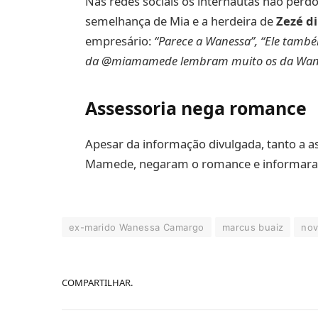
Nas redes sociais os internautas não perd
semelhança de Mia e a herdeira de
Zezé d
empresário:
“Parece a Wanessa”, “Ele também
da @miamamede lembram muito os da Wane
Assessoria nega romance
Apesar da informação divulgada, tanto a a
Mamede, negaram o romance e informaram
ex-marido Wanessa Camargo
marcus buaiz
nov
COMPARTILHAR.