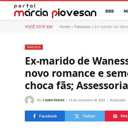
BBB
N
VOCÊ ESTÁ EM:
Home
»
Famosos
»
Ex-marido de Wane
FAMOSOS
Ex-marido de Wanes
novo romance e sem
choca fãs; Assessori
Por
LAURA FARIAS
23 de novembro de 2022
Atualizado:
Facebook
Twitter
Pint