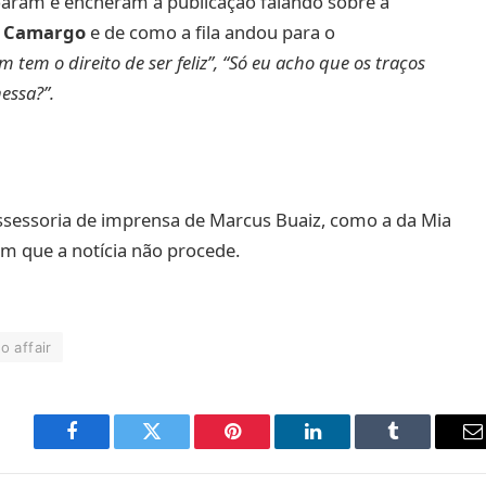
oaram e encheram a publicação falando sobre a
i Camargo
e de como a fila andou para o
 tem o direito de ser feliz”, “Só eu acho que os traços
ssa?”.
ssessoria de imprensa de Marcus Buaiz, como a da Mia
 que a notícia não procede.
o affair
Facebook
Twitter
Pinterest
LinkedIn
Tumblr
E
m