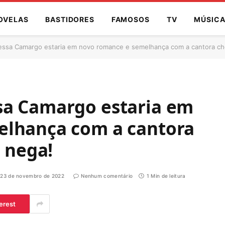
OVELAS
BASTIDORES
FAMOSOS
TV
MÚSIC
ssa Camargo estaria em novo romance e semelhança com a cantora cho
sa Camargo estaria em
elhança com a cantora
a nega!
23 de novembro de 2022
Nenhum comentário
1 Min de leitura
erest