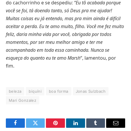
do cachorrinho e se despediu:
“Eu tô acabada porque
você se foi, tá doendo tanto, só Deus pra me ajudar!
Muitas coisas eu já entendo, mas pra mim ainda é difícil
aceitar a perda. Eu te amo muito, filho. Você me fez muito
feliz, daria minha vida por você, obrigada por todos
momentos, por ser meu melhor amigo e ter me
acompanhado em toda essa caminhada. Nunca se
esqueça do quanto eu te amo Marsh
“, lamentou, por
fim.
beleza
biquíni
boa forma
Jonas Sulzbach
Mari Gonzalez
Facebook
Twitter
Pinterest
LinkedIn
Tumblr
E-