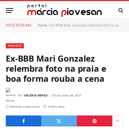
VOCÊ ESTÁ EM:
Home
»
Ex-BBB Mari Gonzalez relembra foto na praia e boa forma rouba a cena
FAMOSOS
Ex-BBB Mari Gonzalez
relembra foto na praia e
boa forma rouba a cena
Por
VALÉRIA ABREU
30 de junho de 2021
Nenhum comentário
3 Mins lidos