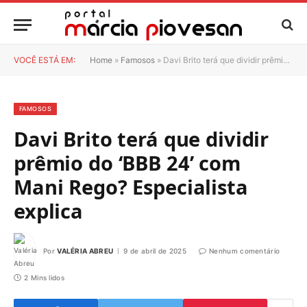
VOCÊ ESTÁ EM:
Home
»
Famosos
»
Davi Brito terá que dividir prêmio do ‘BBB 24’ com Mani Rego? Especialista explica
FAMOSOS
Davi Brito terá que dividir
prêmio do ‘BBB 24’ com
Mani Rego? Especialista
explica
Por
VALÉRIA ABREU
9 de abril de 2025
Nenhum comentário
2 Mins lidos