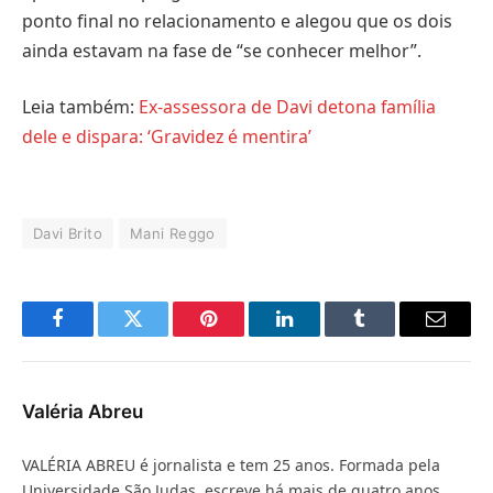
ponto final no relacionamento e alegou que os dois
ainda estavam na fase de “se conhecer melhor”.
Leia também:
Ex-assessora de Davi detona família
dele e dispara: ‘Gravidez é mentira’
Davi Brito
Mani Reggo
Facebook
Twitter
Pinterest
LinkedIn
Tumblr
E-
mail
Valéria Abreu
VALÉRIA ABREU é jornalista e tem 25 anos. Formada pela
Universidade São Judas, escreve há mais de quatro anos