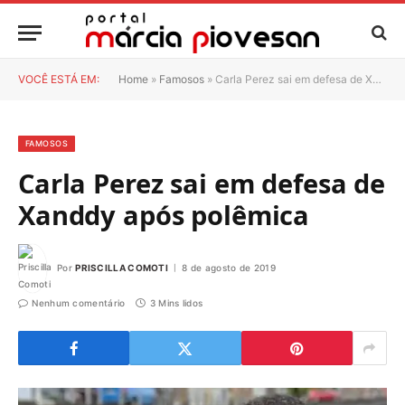
VOCÊ ESTÁ EM:
Home
»
Famosos
»
Carla Perez sai em defesa de Xanddy após polêmica
FAMOSOS
Carla Perez sai em defesa de
Xanddy após polêmica
Por
PRISCILLA COMOTI
8 de agosto de 2019
Nenhum comentário
3 Mins lidos