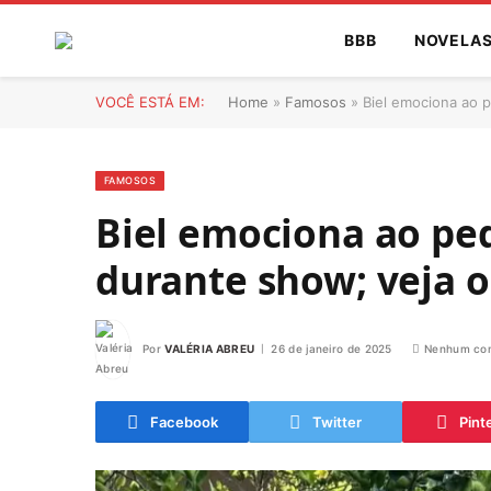
BBB
NOVELA
VOCÊ ESTÁ EM:
Home
»
Famosos
»
Biel emociona ao 
FAMOSOS
Biel emociona ao pe
durante show; veja o
Por
VALÉRIA ABREU
26 de janeiro de 2025
Nenhum com
Facebook
Twitter
Pint