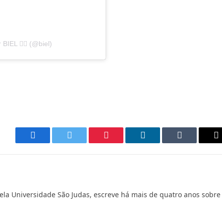
IEL 🐦‍🔥 (@biel)
Facebook
Twitter
Pinterest
LinkedIn
Tumblr
E
m
ela Universidade São Judas, escreve há mais de quatro anos sobre