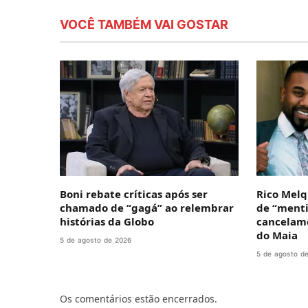
VOCÊ TAMBÉM VAI GOSTAR
Boni rebate críticas após ser
Rico Melq
chamado de “gagá” ao relembrar
de “menti
histórias da Globo
cancelame
do Maia
5 de agosto de 2026
5 de agosto d
Os comentários estão encerrados.