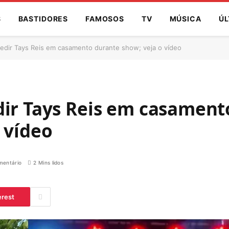
S
BASTIDORES
FAMOSOS
TV
MÚSICA
ÚL
pedir Tays Reis em casamento durante show; veja o vídeo
dir Tays Reis em casament
 vídeo
entário
2 Mins lidos
erest