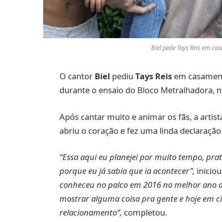
Biel pede Tays Reis em c
O cantor
Biel
pediu
Tays Reis
em casament
durante o ensaio do Bloco Metralhadora, n
Após cantar muito e animar os fãs, a artis
abriu o coração e fez uma linda declaraçã
“Essa aqui eu planejei por muito tempo, pr
porque eu já sabia que ia acontecer”,
iniciou
conheceu no palco em 2016 no melhor ano de 
mostrar alguma coisa pra gente e hoje em c
relacionamento”,
completou.