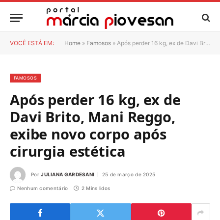
VOCÊ ESTÁ EM:
Home
»
Famosos
»
Após perder 16 kg, ex de Davi Brito, Mani Reggo, exibe novo corpo após cirurgia estética
FAMOSOS
Após perder 16 kg, ex de
Davi Brito, Mani Reggo,
exibe novo corpo após
cirurgia estética
Por
JULIANA GARDESANI
25 de março de 2025
Nenhum comentário
2 Mins lidos