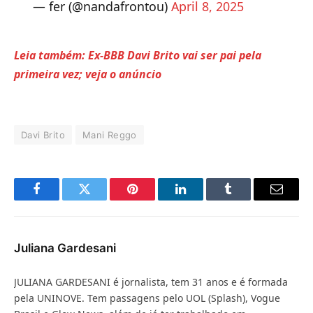
— fer (@nandafrontou)
April 8, 2025
Leia também: Ex-BBB Davi Brito vai ser pai pela
primeira vez; veja o anúncio
Davi Brito
Mani Reggo
Facebook
Twitter
Pinterest
LinkedIn
Tumblr
E-
mail
Juliana Gardesani
JULIANA GARDESANI é jornalista, tem 31 anos e é formada
pela UNINOVE. Tem passagens pelo UOL (Splash), Vogue