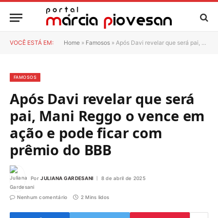
VOCÊ ESTÁ EM:
Home
»
Famosos
»
Após Davi revelar que será pai, Mani Reggo o vence em ação e pode ficar com prêmio do BBB
FAMOSOS
Após Davi revelar que será
pai, Mani Reggo o vence em
ação e pode ficar com
prêmio do BBB
Por
JULIANA GARDESANI
8 de abril de 2025
Nenhum comentário
2 Mins lidos