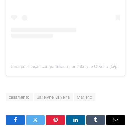
Uma publicação compartilhada por Jakelyne Oliveira (@jaakelyne)
casamento
Jakelyne Oliveira
Mariano
Facebook
Twitter
Pinterest
LinkedIn
Tumblr
E-