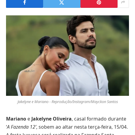
Jakelyne e Mariano - Reprodução/Instagram/Mayckon Santos
Mariano
e
Jakelyne Oliveira
, casal formado durante
‘
A Fazenda 12’
, sobem ao altar nesta terça-feira, 15/04.
A festa luxuosa será realizada na Fazenda Santa