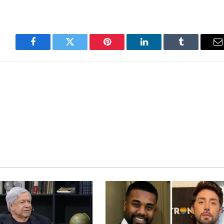
Facebook
Twitter
Pinterest
LinkedIn
Tumblr
E
m