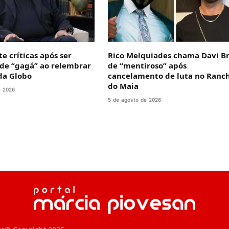
e críticas após ser
Rico Melquiades chama Davi Br
de “gagá” ao relembrar
de “mentiroso” após
 da Globo
cancelamento de luta no Ranc
do Maia
e 2026
5 de agosto de 2026