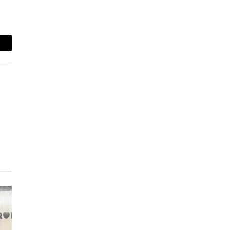
-
ail