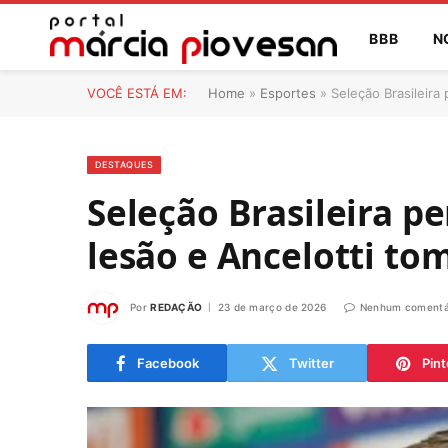
BBB
N
VOCÊ ESTÁ EM:
Home
»
Esportes
»
Seleção Brasileira
DESTAQUES
Seleção Brasileira pe
lesão e Ancelotti to
Por
REDAÇÃO
23 de março de 2026
Nenhum comentá
Facebook
Twitter
Pint