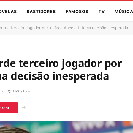
OVELAS
BASTIDORES
FAMOSOS
TV
MÚSIC
 perde terceiro jogador por lesão e Ancelotti toma decisão inesperada
rde terceiro jogador por
ma decisão inesperada
rio
2 Mins lidos
erest