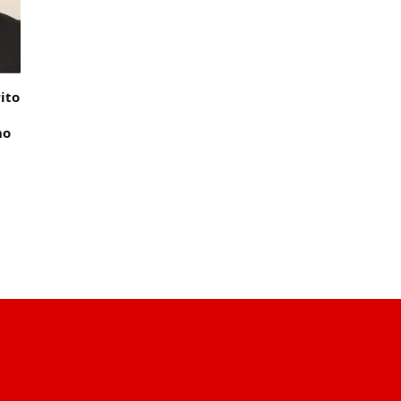
ito
ho