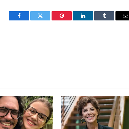
Facebook
Twitter
Pinterest
LinkedIn
Tumblr
E
m