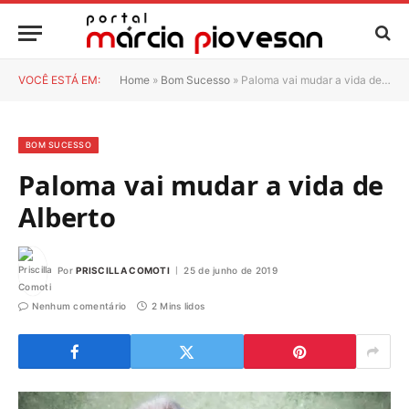
VOCÊ ESTÁ EM:
Home
»
Bom Sucesso
»
Paloma vai mudar a vida de Alberto
BOM SUCESSO
Paloma vai mudar a vida de
Alberto
Por
PRISCILLA COMOTI
25 de junho de 2019
Nenhum comentário
2 Mins lidos