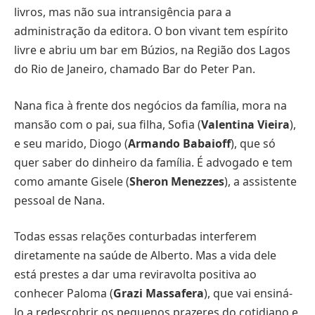
livros, mas não sua intransigência para a
administração da editora. O bon vivant tem espírito
livre e abriu um bar em Búzios, na Região dos Lagos
do Rio de Janeiro, chamado Bar do Peter Pan.
Nana fica à frente dos negócios da família, mora na
mansão com o pai, sua filha, Sofia (
Valentina Vieira
),
e seu marido, Diogo (
Armando Babaioff
), que só
quer saber do dinheiro da família. É advogado e tem
como amante Gisele (
Sheron Menezzes
), a assistente
pessoal de Nana.
Todas essas relações conturbadas interferem
diretamente na saúde de Alberto. Mas a vida dele
está prestes a dar uma reviravolta positiva ao
conhecer Paloma (
Grazi Massafera
), que vai ensiná-
lo a redescobrir os pequenos prazeres do cotidiano e