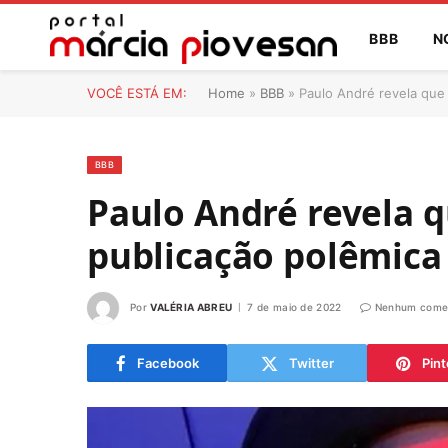
BBB
N
VOCÊ ESTÁ EM:
Home
»
BBB
»
Paulo André revela que
BBB
Paulo André revela 
publicação polêmica
Por
VALÉRIA ABREU
7 de maio de 2022
Nenhum comen
Facebook
Twitter
Pint