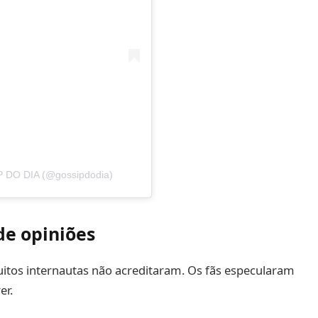
P DO DIA (@gossipdodia)
de opiniões
uitos internautas não acreditaram. Os fãs especularam
er.