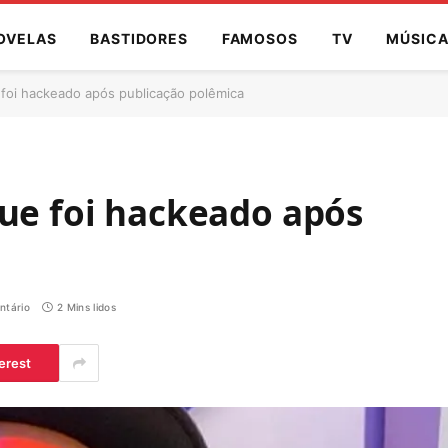
OVELAS
BASTIDORES
FAMOSOS
TV
MÚSIC
 foi hackeado após publicação polêmica
que foi hackeado após
tário
2 Mins lidos
erest