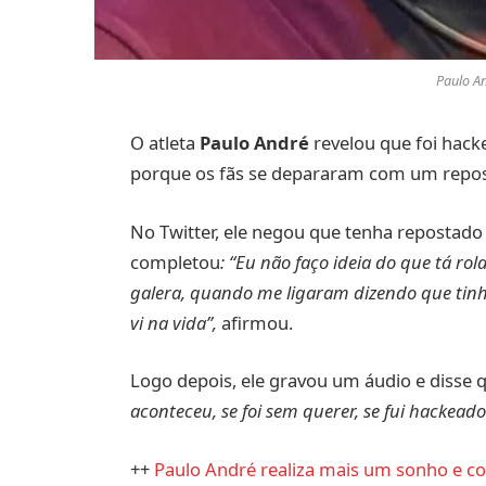
Paulo A
O atleta
Paulo André
revelou que foi hack
porque os fãs se depararam com um repo
No Twitter, ele negou que tenha repostado 
completou
: “Eu não faço ideia do que tá r
galera, quando me ligaram dizendo que tinh
vi na vida”,
afirmou.
Logo depois, ele gravou um áudio e disse 
aconteceu, se foi sem querer, se fui hacke
++
Paulo André realiza mais um sonho e c