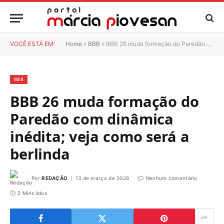
VOCÊ ESTÁ EM:
Home
»
BBB
»
BBB 26 muda formação do Paredão com dinâmica inédita; veja como será a berlinda
BBB
BBB 26 muda formação do
Paredão com dinâmica
inédita; veja como será a
berlinda
Por
REDAÇÃO
13 de março de 2026
Nenhum comentário
2 Mins lidos