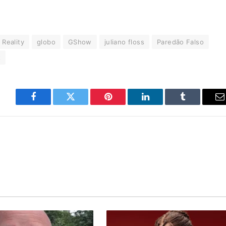
 Reality
globo
GShow
juliano floss
Paredão Falso
t
Facebook
Twitter
Pinterest
LinkedIn
Tumblr
E
m