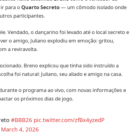
 ir para o
Quarto Secreto
— um cômodo isolado onde
utros participantes.
le. Vendado, o dançarino foi levado até o local secreto e
o ver o amigo, Juliano explodiu em emoção: gritou,
m a reviravolta.
mocionado. Breno explicou que tinha sido instruído a
lha foi natural: Juliano, seu aliado e amigo na casa.
 durante o programa ao vivo, com novas informações e
actar os próximos dias de jogo.
creto
#BBB26
pic.twitter.com/zfBx4yzedP
)
March 4, 2026