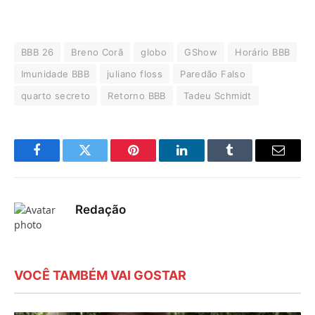
BBB 26
Breno Corã
globo
GShow
Horário BBB
Imunidade BBB
juliano floss
Paredão Falso
quarto secreto
Retorno BBB
Tadeu Schmidt
Facebook
Twitter
Pinterest
LinkedIn
Tumblr
E-
mail
Redação
VOCÊ TAMBÉM VAI GOSTAR