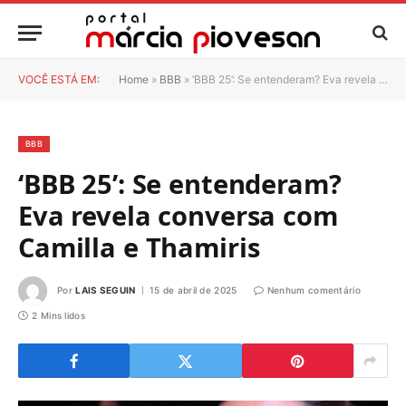
VOCÊ ESTÁ EM:
Home
»
BBB
»
‘BBB 25’: Se entenderam? Eva revela conversa com Camilla e Thamiris
BBB
‘BBB 25’: Se entenderam?
Eva revela conversa com
Camilla e Thamiris
Por
LAIS SEGUIN
15 de abril de 2025
Nenhum comentário
2 Mins lidos