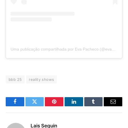
Uma publicação compartilhada por Eva Pacheco (@evapachecod)
bbb 25
reality shows
Facebook
Twitter
Pinterest
LinkedIn
Tumblr
E-
mail
Lais Seguin