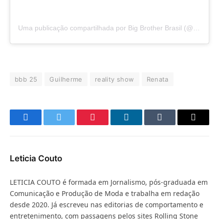
Uma publicação compartilhada por Big Brother Brasil (@bbb)
bbb 25
Guilherme
reality show
Renata
Facebook
Twitter
Pinterest
LinkedIn
Tumblr
E-
mail
Leticia Couto
LETICIA COUTO é formada em Jornalismo, pós-graduada em
Comunicação e Produção de Moda e trabalha em redação
desde 2020. Já escreveu nas editorias de comportamento e
entretenimento, com passagens pelos sites Rolling Stone