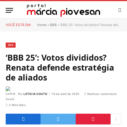
VOCÊ ESTÁ EM:
Home
»
BBB
»
‘BBB 25’: Votos divididos? Renata defende estratégia de aliados
BBB
‘BBB 25’: Votos divididos?
Renata defende estratégia
de aliados
Por
LETICIA COUTO
15 de abril de 2025
Nenhum comentário
2 Mins lidos