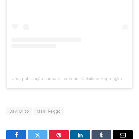
Uma publicação compartilhada por Celsilene Rego (@manireggo)
Davi Brito
Mani Reggo