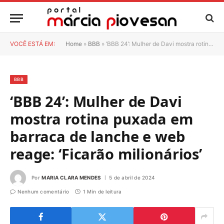
VOCÊ ESTÁ EM:
Home
»
BBB
»
‘BBB 24’: Mulher de Davi mostra rotina puxada em barraca de lanche e web reage: ‘Ficarão milionários’
BBB
‘BBB 24’: Mulher de Davi
mostra rotina puxada em
barraca de lanche e web
reage: ‘Ficarão milionários’
Por
MARIA CLARA MENDES
5 de abril de 2024
Nenhum comentário
1 Min de leitura