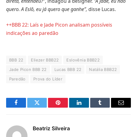
direta, entendeu?
“, indagou a designer.
“A Jade, eu não
quero. A Eslô, eu já quero que ganhe”,
disse Lucas.
++BBB 22: Laís e Jade Picon analisam possíveis
indicações ao paredão
BBB 22
Eliezer BBB22
Eslovênia BBB22
Jade Picon BBB 22
Lucas BBB 22
Natália BBB22
Paredão
Prova do Líder
Facebook
Twitter
Pinterest
LinkedIn
Tumblr
E-
mail
Beatriz Silveira