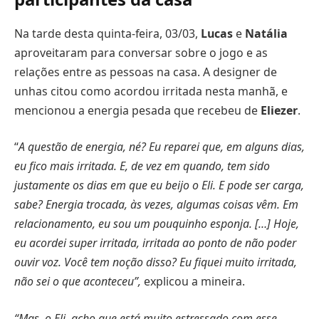
Na tarde desta quinta-feira, 03/03,
Lucas
e
Natália
aproveitaram para conversar sobre o jogo e as
relações entre as pessoas na casa. A designer de
unhas citou como acordou irritada nesta manhã, e
mencionou a energia pesada que recebeu de
Eliezer
.
“
A questão de energia, né? Eu reparei que, em alguns dias,
eu fico mais irritada. E, de vez em quando, tem sido
justamente os dias em que eu beijo o Eli. E pode ser carga,
sabe? Energia trocada, às vezes, algumas coisas vêm. Em
relacionamento, eu sou um pouquinho esponja. […] Hoje,
eu acordei super irritada, irritada ao ponto de não poder
ouvir voz. Você tem noção disso? Eu fiquei muito irritada,
não sei o que aconteceu”,
explicou a mineira.
“Mas, o Eli, acho que está muito estressado com esse