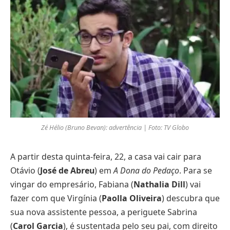
Zé Hélio (Bruno Bevan): advertência | Foto: TV Globo
A partir desta quinta-feira, 22, a casa vai cair para
Otávio (
José de Abreu
) em
A Dona do Pedaço
. Para se
vingar do empresário, Fabiana (
Nathalia Dill
) vai
fazer com que Virgínia (
Paolla Oliveira
) descubra que
sua nova assistente pessoa, a periguete Sabrina
(
Carol Garcia
), é sustentada pelo seu pai, com direito