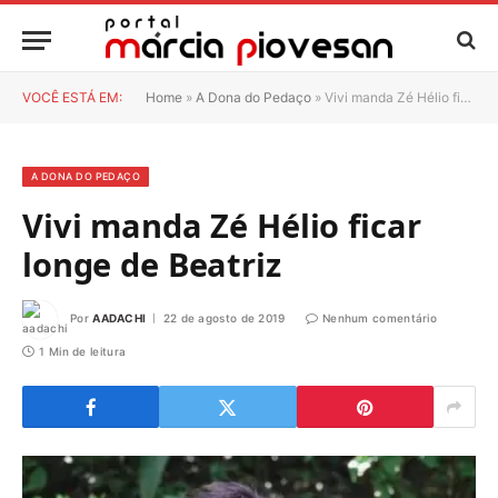
VOCÊ ESTÁ EM:
Home
»
A Dona do Pedaço
»
Vivi manda Zé Hélio ficar longe de Beatriz
A DONA DO PEDAÇO
Vivi manda Zé Hélio ficar
longe de Beatriz
Por
AADACHI
22 de agosto de 2019
Nenhum comentário
1 Min de leitura