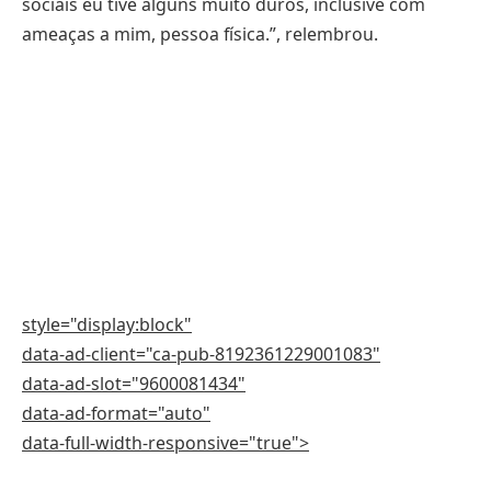
sociais eu tive alguns muito duros, inclusive com
ameaças a mim, pessoa física.”, relembrou.
style="display:block"
data-ad-client="ca-pub-8192361229001083"
data-ad-slot="9600081434"
data-ad-format="auto"
data-full-width-responsive="true">