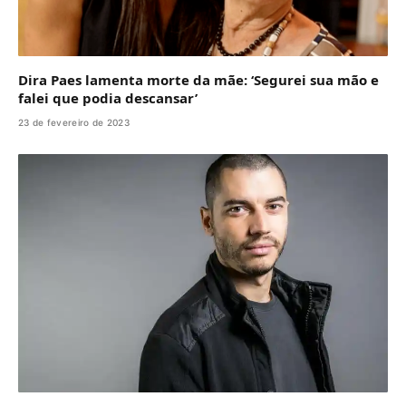
Dira Paes lamenta morte da mãe: ‘Segurei sua mão e
falei que podia descansar’
23 de fevereiro de 2023