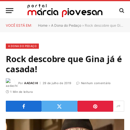
VOCÊ ESTÁ EM:
Home
»
A Dona do Pedaço
»
Rock descobre que Gina já é casada!
A DONA DO PEDAÇO
Rock descobre que Gina já é
casada!
Por
AADACHI
29 de julho de 2019
Nenhum comentário
1 Min de leitura