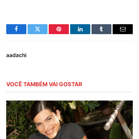
Facebook
Twitter
Pinterest
LinkedIn
Tumblr
E-
mail
aadachi
VOCÊ TAMBÉM VAI GOSTAR