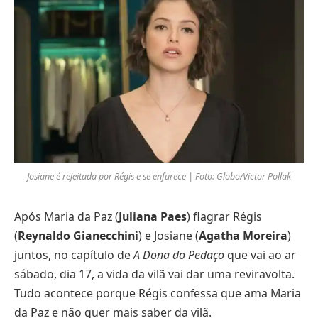
Josiane é rejeitada por Régis e se enfurece | Foto: Globo/Victor Pollak
Após Maria da Paz (
Juliana Paes
) flagrar Régis
(
Reynaldo Gianecchini
) e Josiane (
Agatha Moreira
)
juntos, no capítulo de
A Dona do Pedaço
que vai ao ar
sábado, dia 17, a vida da vilã vai dar uma reviravolta.
Tudo acontece porque Régis confessa que ama Maria
da Paz e não quer mais saber da vilã.