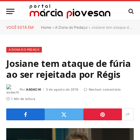
VOCÊ ESTÁ EM:
Home
»
A Dona do Pedaço
»
Josiane tem ataque de fúria ao ser rejeitada por Régis
A DONA DO PEDAÇO
Josiane tem ataque de fúria
ao ser rejeitada por Régis
Por
AADACHI
5 de agosto de 2019
Nenhum comentário
1 Min de leitura