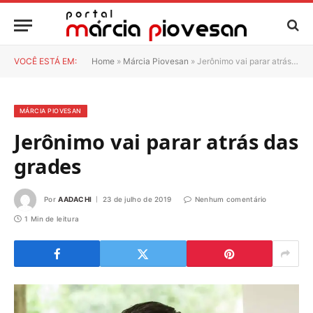
VOCÊ ESTÁ EM:
Home
»
Márcia Piovesan
»
Jerônimo vai parar atrás das grades
MÁRCIA PIOVESAN
Jerônimo vai parar atrás das
grades
Por
AADACHI
23 de julho de 2019
Nenhum comentário
1 Min de leitura