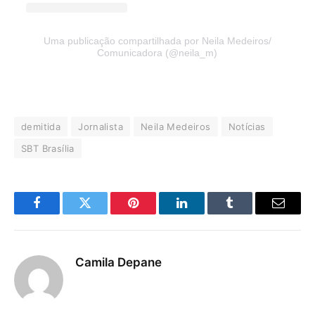
Uma publicação compartilhada por Neila Medeiros/
Comunicadora (@neila_m)
demitida
Jornalista
Neila Medeiros
Notícias
SBT Brasília
Facebook
Twitter
Pinterest
LinkedIn
Tumblr
E-
mail
Camila Depane