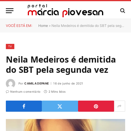
VOCÊ ESTÁ EM:
Home
»
Neila Medeiros é demitida do SBT pela segunda vez
TV
Neila Medeiros é demitida
do SBT pela segunda vez
Por
CAMILA DEPANE
16 de junho de 2021
Nenhum comentário
2 Mins lidos