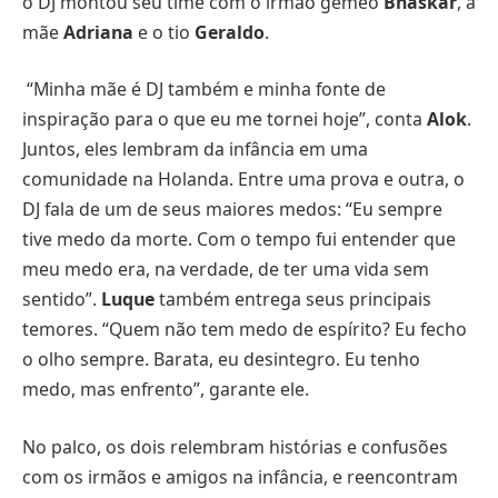
o DJ montou seu time com o irmão gêmeo
Bhaskar
, a
mãe
Adriana
e o tio
Geraldo
.
“Minha mãe é DJ também e minha fonte de
inspiração para o que eu me tornei hoje”, conta
Alok
.
Juntos, eles lembram da infância em uma
comunidade na Holanda. Entre uma prova e outra, o
DJ fala de um de seus maiores medos: “Eu sempre
tive medo da morte. Com o tempo fui entender que
meu medo era, na verdade, de ter uma vida sem
sentido”.
Luque
também entrega seus principais
temores. “Quem não tem medo de espírito? Eu fecho
o olho sempre. Barata, eu desintegro. Eu tenho
medo, mas enfrento”, garante ele.
No palco, os dois relembram histórias e confusões
com os irmãos e amigos na infância, e reencontram