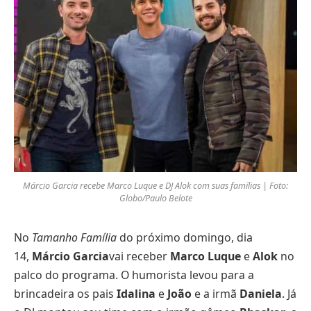
Márcio Garcia recebe Marco Luque e DJ Alok com suas famílias | Foto:
Globo/Paulo Belote
No
Tamanho Família
do próximo domingo, dia
14,
Márcio Garcia
vai receber
Marco Luque
e
Alok
no
palco do programa. O humorista levou para a
brincadeira os pais
Idalina
e
João
e a irmã
Daniela
. Já