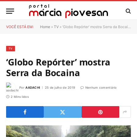
VOCÊ ESTÁ EM:
Home
»
TV
»
‘Globo Repórter’ mostra Serra da Bocaina
TV
‘Globo Repórter’ mostra
Serra da Bocaina
Por
AADACHI
25 de julho de 2019
Nenhum comentário
2 Mins lidos