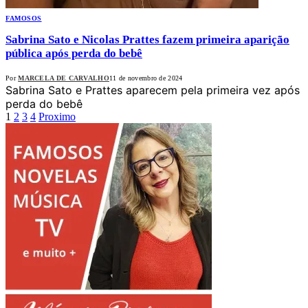
FAMOSOS
Sabrina Sato e Nicolas Prattes fazem primeira aparição
pública após perda do bebê
Por
MARCELA DE CARVALHO
11 de novembro de 2024
Sabrina Sato e Prattes aparecem pela primeira vez após
perda do bebê
1
2
3
4
Proximo