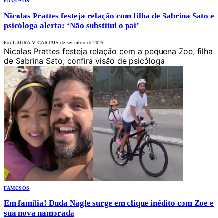
FAMOSOS
Nicolas Prattes festeja relação com filha de Sabrina Sato e
psicóloga alerta: ‘Não substitui o pai’
Por
LAURA VICARIA
15 de setembro de 2025
Nicolas Prattes festeja relação com a pequena Zoe, filha
de Sabrina Sato; confira visão de psicóloga
FAMOSOS
Em família! Duda Nagle surge em clique inédito com Zoe e
sua nova namorada