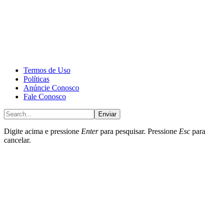
CALONE® Group
All rights reserved. DBIPro© Copyright 2025.
Termos de Uso
Políticas
Anúncie Conosco
Fale Conosco
Enviar
Digite acima e pressione
Enter
para pesquisar. Pressione
Esc
para
cancelar.