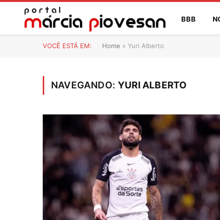
BBB
N
VOCÊ ESTÁ EM:
Home
»
Yuri Alberto
NAVEGANDO:
YURI ALBERTO