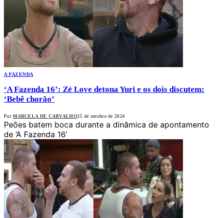
A FAZENDA
‘A Fazenda 16’: Zé Love detona Yuri e os dois discutem:
‘Bebê chorão’
Por
MARCELA DE CARVALHO
15 de outubro de 2024
Peões batem boca durante a dinâmica de apontamento
de ‘A Fazenda 16’