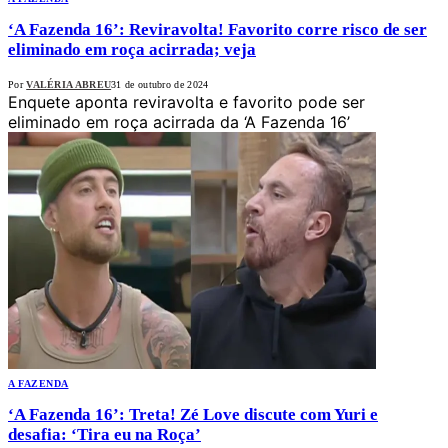
‘A Fazenda 16’: Reviravolta! Favorito corre risco de ser
eliminado em roça acirrada; veja
Por
VALÉRIA ABREU
31 de outubro de 2024
Enquete aponta reviravolta e favorito pode ser
eliminado em roça acirrada da ‘A Fazenda 16’
A FAZENDA
‘A Fazenda 16’: Treta! Zé Love discute com Yuri e
desafia: ‘Tira eu na Roça’