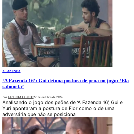
A FAZENDA
‘A Fazenda 16’: Gui detona postura de peoa no jogo: ‘Ela
saboneta’
Por
LETICIA COUTO
22 de outubro de 2024
Analisando o jogo dos peões de ‘A Fazenda 16’, Gui e
Yuri apontaram a postura de Flor como o de uma
adversária que não se posiciona