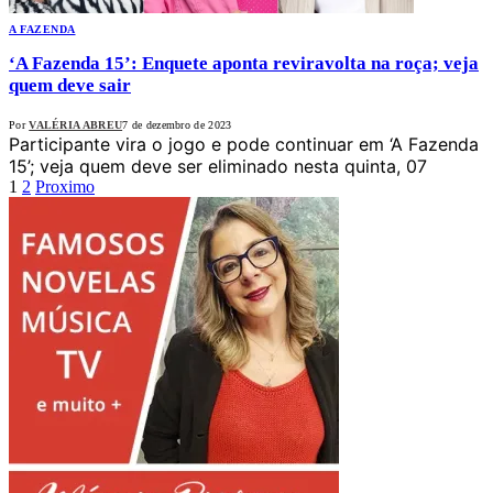
A FAZENDA
‘A Fazenda 15’: Enquete aponta reviravolta na roça; veja
quem deve sair
Por
VALÉRIA ABREU
7 de dezembro de 2023
Participante vira o jogo e pode continuar em ‘A Fazenda
15’; veja quem deve ser eliminado nesta quinta, 07
1
2
Proximo