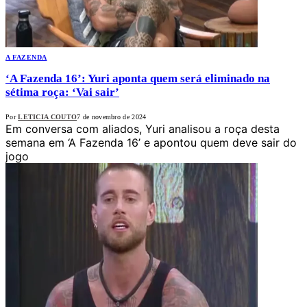
A FAZENDA
‘A Fazenda 16’: Yuri aponta quem será eliminado na
sétima roça: ‘Vai sair’
Por
LETICIA COUTO
7 de novembro de 2024
Em conversa com aliados, Yuri analisou a roça desta
semana em ‘A Fazenda 16’ e apontou quem deve sair do
jogo