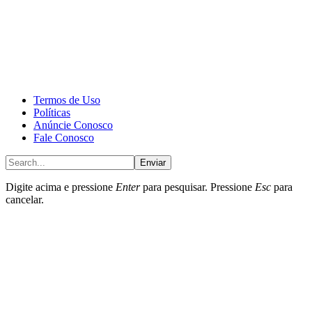
CALONE® Group
All rights reserved. DBIPro© Copyright 2025.
Termos de Uso
Políticas
Anúncie Conosco
Fale Conosco
Enviar
Digite acima e pressione
Enter
para pesquisar. Pressione
Esc
para
cancelar.