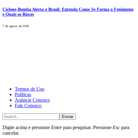
Ciclone-Bomba Alerta o Brasil: Entenda Como Se Forma o Fenômeno
e Quais os Riscos
7 de agosto de 2026
CALONE® Group
All rights reserved. DBIPro© Copyright 2025.
Termos de Uso
Políticas
Anúncie Conosco
Fale Conosco
Enviar
Digite acima e pressione
Enter
para pesquisar. Pressione
Esc
para
cancelar.