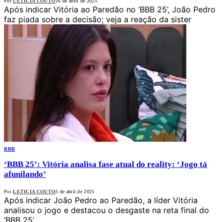
Por
LETICIA COUTO
16 de abril de 2025
Após indicar Vitória ao Paredão no ‘BBB 25’, João Pedro
faz piada sobre a decisão; veja a reação da sister
BBB
‘BBB 25’: Vitória analisa fase atual do reality: ‘Jogo tá
afunilando’
Por
LETICIA COUTO
5 de abril de 2025
Após indicar João Pedro ao Paredão, a líder Vitória
analisou o jogo e destacou o desgaste na reta final do
‘BBB 25’