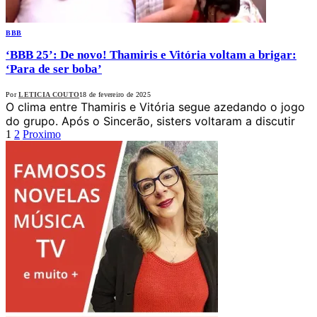
BBB
‘BBB 25’: De novo! Thamiris e Vitória voltam a brigar:
‘Para de ser boba’
Por
LETICIA COUTO
18 de fevereiro de 2025
O clima entre Thamiris e Vitória segue azedando o jogo
do grupo. Após o Sincerão, sisters voltaram a discutir
1
2
Proximo