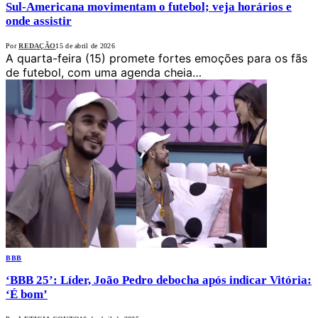
Sul-Americana movimentam o futebol; veja horários e
onde assistir
Por
REDAÇÃO
15 de abril de 2026
A quarta-feira (15) promete fortes emoções para os fãs
de futebol, com uma agenda cheia…
BBB
‘BBB 25’: Líder, João Pedro debocha após indicar Vitória:
‘É bom’