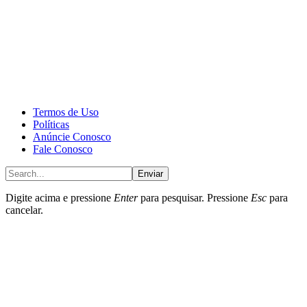
CALONE® Group
All rights reserved. DBIPro© Copyright 2025.
Termos de Uso
Políticas
Anúncie Conosco
Fale Conosco
Enviar
Digite acima e pressione
Enter
para pesquisar. Pressione
Esc
para
cancelar.