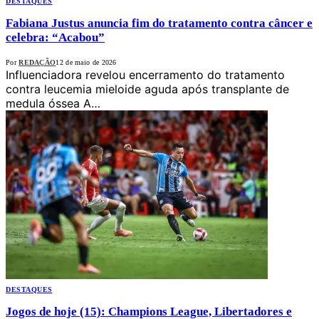
DESTAQUES
Fabiana Justus anuncia fim do tratamento contra câncer e
celebra: “Acabou”
Por
REDAÇÃO
12 de maio de 2026
Influenciadora revelou encerramento do tratamento
contra leucemia mieloide aguda após transplante de
medula óssea A…
DESTAQUES
Jogos de hoje (15): Champions League, Libertadores e