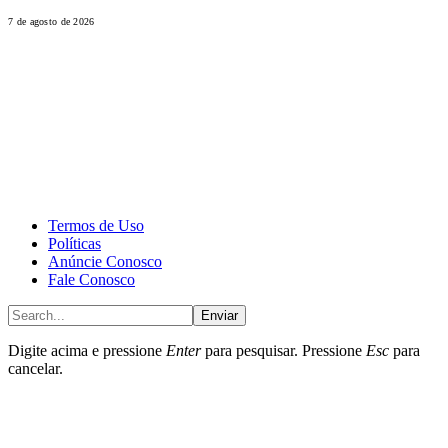
7 de agosto de 2026
CALONE® Group
All rights reserved. DBIPro© Copyright 2025.
Termos de Uso
Políticas
Anúncie Conosco
Fale Conosco
Enviar
Digite acima e pressione
Enter
para pesquisar. Pressione
Esc
para
cancelar.