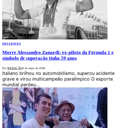
DESTAQUES
Morre Alessandro Zanardi: ex-piloto da Fórmula 1 e
símbolo de superação tinha 59 anos
Por
REDAÇÃO
4 de maio de 2026
Italiano brilhou no automobilismo, superou acidente
grave e virou multicampeão paralímpico O esporte
mundial perdeu…