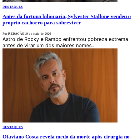
DESTAQUES
Antes da fortuna bilionária, Sylvester Stallone vendeu o
próprio cachorro para sobreviver
Por
REDAÇÃO
19 de maio de 2026
Astro de Rocky e Rambo enfrentou pobreza extrema
antes de virar um dos maiores nomes…
DESTAQUES
Otaviano Costa revela medo da morte após cirurgia no