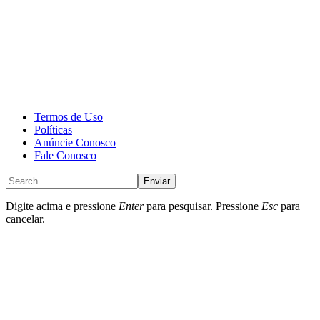
CALONE® Group
All rights reserved. DBIPro© Copyright 2025.
Termos de Uso
Políticas
Anúncie Conosco
Fale Conosco
Enviar
Digite acima e pressione
Enter
para pesquisar. Pressione
Esc
para
cancelar.