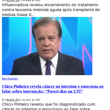
Por
REDAÇÃO
12 de maio de 2026
Influenciadora revelou encerramento do tratamento
contra leucemia mieloide aguda após transplante de
medula óssea A…
DESTAQUES
Chico Pinheiro revela câncer no intestino e emociona ao
falar sobre internação: “Passei dias na UTI”
Por
REDAÇÃO
11 de maio de 2026
Chico Pinheiro revelou que foi diagnosticado com
câncer no intestino e emocionou ao falar sobre…