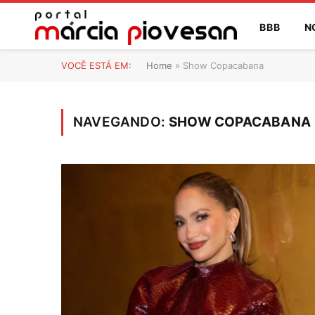
BBB
N
VOCÊ ESTÁ EM:
Home
»
Show Copacabana
NAVEGANDO:
SHOW COPACABANA