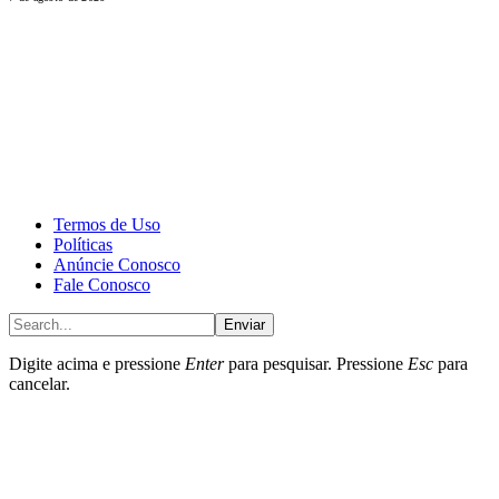
CALONE® Group
All rights reserved. DBIPro© Copyright 2025.
Termos de Uso
Políticas
Anúncie Conosco
Fale Conosco
Enviar
Digite acima e pressione
Enter
para pesquisar. Pressione
Esc
para
cancelar.