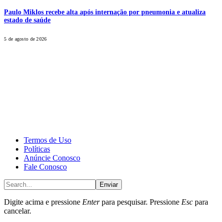
Paulo Miklos recebe alta após internação por pneumonia e atualiza
estado de saúde
5 de agosto de 2026
CALONE® Group
All rights reserved. DBIPro© Copyright 2025.
Termos de Uso
Políticas
Anúncie Conosco
Fale Conosco
Enviar
Digite acima e pressione
Enter
para pesquisar. Pressione
Esc
para
cancelar.