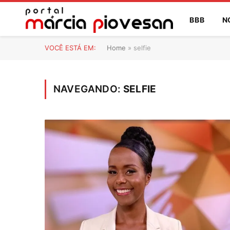
BBB
N
VOCÊ ESTÁ EM:
Home
»
selfie
NAVEGANDO:
SELFIE