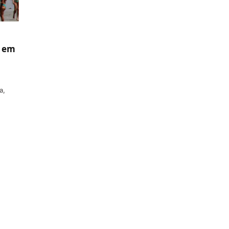
s em
a,