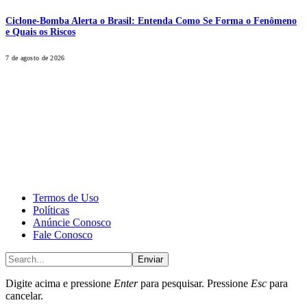
Ciclone-Bomba Alerta o Brasil: Entenda Como Se Forma o Fenômeno
e Quais os Riscos
7 de agosto de 2026
CALONE® Group
All rights reserved. DBIPro© Copyright 2025.
Termos de Uso
Políticas
Anúncie Conosco
Fale Conosco
Enviar
Digite acima e pressione
Enter
para pesquisar. Pressione
Esc
para
cancelar.