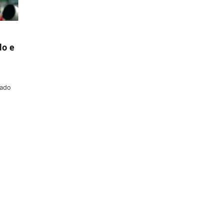
do e
tado