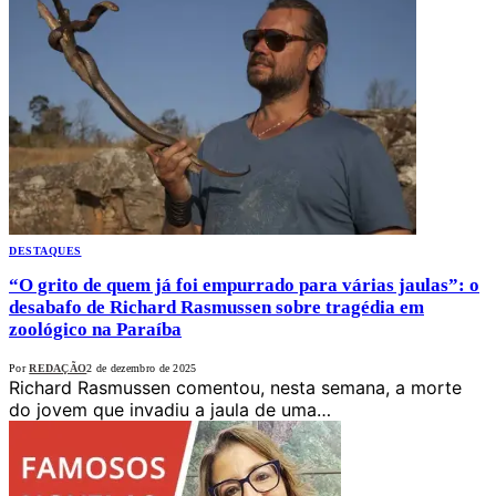
DESTAQUES
“O grito de quem já foi empurrado para várias jaulas”: o
desabafo de Richard Rasmussen sobre tragédia em
zoológico na Paraíba
Por
REDAÇÃO
2 de dezembro de 2025
Richard Rasmussen comentou, nesta semana, a morte
do jovem que invadiu a jaula de uma…