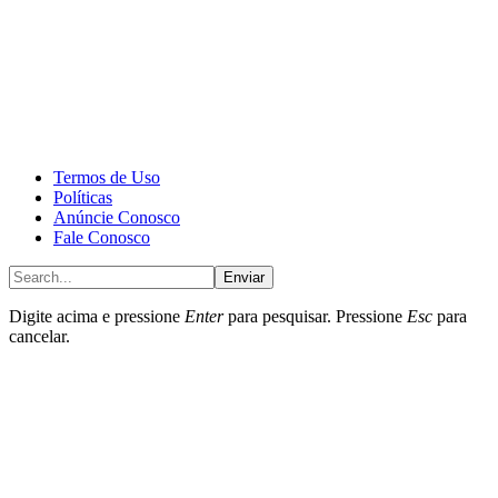
CALONE® Group
All rights reserved. DBIPro© Copyright 2025.
Termos de Uso
Políticas
Anúncie Conosco
Fale Conosco
Enviar
Digite acima e pressione
Enter
para pesquisar. Pressione
Esc
para
cancelar.